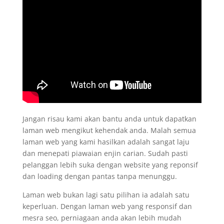
Jangan risau kami akan bantu anda untuk dapatkan
laman web mengikut kehendak anda. Malah semua
laman web yang kami hasilkan adalah sangat laju
dan menepati piawaian enjin carian. Sudah pasti
pelanggan lebih suka dengan website yang reponsif
dan loading dengan pantas tanpa menunggu.
Laman web bukan lagi satu pilihan ia adalah satu
keperluan. Dengan laman web yang responsif dan
mesra seo, perniagaan anda akan lebih mudah