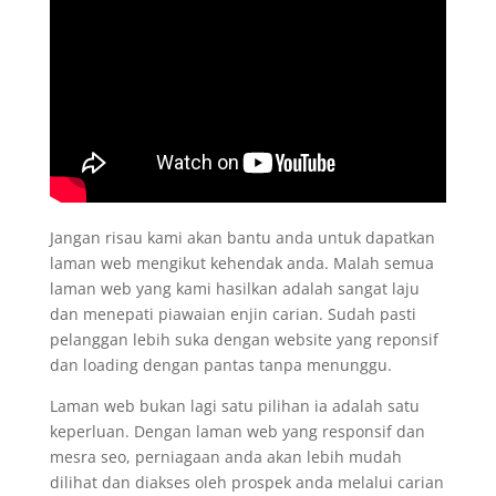
Jangan risau kami akan bantu anda untuk dapatkan
laman web mengikut kehendak anda. Malah semua
laman web yang kami hasilkan adalah sangat laju
dan menepati piawaian enjin carian. Sudah pasti
pelanggan lebih suka dengan website yang reponsif
dan loading dengan pantas tanpa menunggu.
Laman web bukan lagi satu pilihan ia adalah satu
keperluan. Dengan laman web yang responsif dan
mesra seo, perniagaan anda akan lebih mudah
dilihat dan diakses oleh prospek anda melalui carian