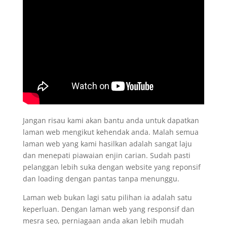
Jangan risau kami akan bantu anda untuk dapatkan
laman web mengikut kehendak anda. Malah semua
laman web yang kami hasilkan adalah sangat laju
dan menepati piawaian enjin carian. Sudah pasti
pelanggan lebih suka dengan website yang reponsif
dan loading dengan pantas tanpa menunggu.
Laman web bukan lagi satu pilihan ia adalah satu
keperluan. Dengan laman web yang responsif dan
mesra seo, perniagaan anda akan lebih mudah