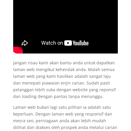
Jangan risau kami akan bantu anda untuk dapatkan
laman web mengikut kehendak anda. Malah semua
laman web yang kami hasilkan adalah sangat laju
dan menepati piawaian enjin carian. Sudah pasti
pelanggan lebih suka dengan website yang reponsif
dan loading dengan pantas tanpa menunggu.
Laman web bukan lagi satu pilihan ia adalah satu
keperluan. Dengan laman web yang responsif dan
mesra seo, perniagaan anda akan lebih mudah
dilihat dan diakses oleh prospek anda melalui carian