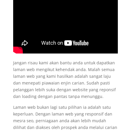
Jangan risau kami akan bantu anda untuk dapatkan
laman web mengikut kehendak anda. Malah semua
laman web yang kami hasilkan adalah sangat laju
dan menepati piawaian enjin carian. Sudah pasti
pelanggan lebih suka dengan website yang reponsif
dan loading dengan pantas tanpa menunggu.
Laman web bukan lagi satu pilihan ia adalah satu
keperluan. Dengan laman web yang responsif dan
mesra seo, perniagaan anda akan lebih mudah
dilihat dan diakses oleh prospek anda melalui carian