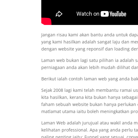
Jangan risau kami akan bantu anda untuk d
yang kami hasilkan adalah sangat laju dan me
dengan website yang reponsif dan loading d
Laman web bukan lagi satu pilihan ia adalah 
perniagaan anda akan lebih mudah dilihat dan
Berikut ialah contoh laman web yang anda ba
Sejak 2008 lagi kami telah membantu ramai 
kita hasilkan, kerana kita bukan hanya sebaga
faham sebuah website bukan hanya perlukan de
matlamat utama iaitu boleh meningkatkan prof
Laman Web adalah jurujual atau wakil anda 
kelihatan professional. Apa yang anda perlu 
paling penting iaitu: Funnel yang sesuai, co