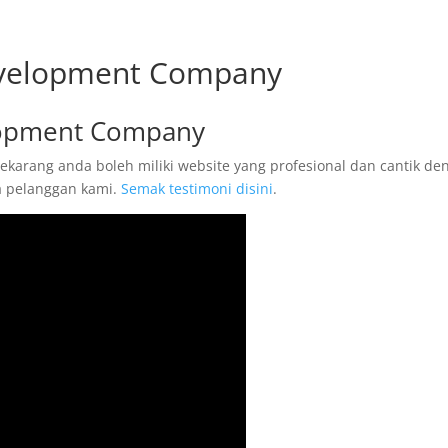
evelopment Company
lopment Company
ekarang anda boleh miliki website yang profesional dan cantik de
ta pelanggan kami.
Semak testimoni disini
.