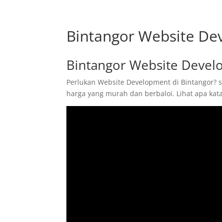
Bintangor Website D
Bintangor Website Deve
Perlukan Website Development di Bintangor? s
harga yang murah dan berbaloi. Lihat apa ka