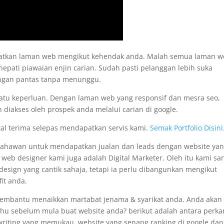
apatkan laman web mengikut kehendak anda. Malah semua laman 
nepati piawaian enjin carian. Sudah pasti pelanggan lebih suka
engan pantas tanpa menunggu.
satu keperluan. Dengan laman web yang responsif dan mesra seo,
 diakses oleh prospek anda melalui carian di google.
kal terima selepas mendapatkan servis kami.
Semak Portfolio Disini
usahawan untuk mendapatkan jualan dan leads dengan website ya
i web designer kami juga adalah Digital Marketer. Oleh itu kami sa
sign yang cantik sahaja, tetapi ia perlu dibangunkan mengikut
it anda.
membantu menaikkan martabat jenama & syarikat anda. Anda akan
tahu sebelum mula buat website anda? berikut adalah antara perka
pywriting yang memukau, website yang senang ranking di google dan