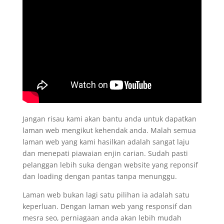
Jangan risau kami akan bantu anda untuk dapatkan
laman web mengikut kehendak anda. Malah semua
laman web yang kami hasilkan adalah sangat laju
dan menepati piawaian enjin carian. Sudah pasti
pelanggan lebih suka dengan website yang reponsif
dan loading dengan pantas tanpa menunggu.
Laman web bukan lagi satu pilihan ia adalah satu
keperluan. Dengan laman web yang responsif dan
mesra seo, perniagaan anda akan lebih mudah