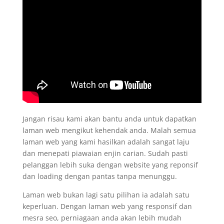
Jangan risau kami akan bantu anda untuk dapatkan
laman web mengikut kehendak anda. Malah semua
laman web yang kami hasilkan adalah sangat laju
dan menepati piawaian enjin carian. Sudah pasti
pelanggan lebih suka dengan website yang reponsif
dan loading dengan pantas tanpa menunggu.
Laman web bukan lagi satu pilihan ia adalah satu
keperluan. Dengan laman web yang responsif dan
mesra seo, perniagaan anda akan lebih mudah