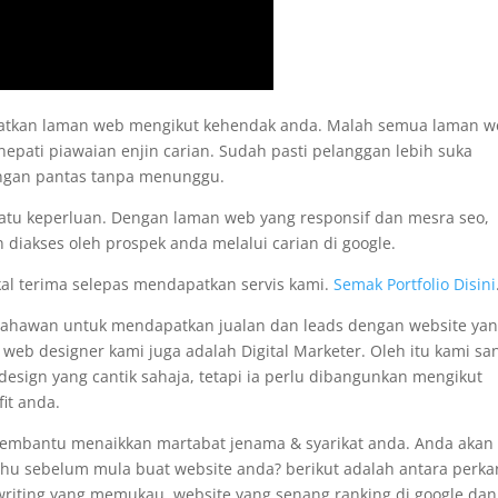
apatkan laman web mengikut kehendak anda. Malah semua laman 
nepati piawaian enjin carian. Sudah pasti pelanggan lebih suka
engan pantas tanpa menunggu.
satu keperluan. Dengan laman web yang responsif dan mesra seo,
 diakses oleh prospek anda melalui carian di google.
kal terima selepas mendapatkan servis kami.
Semak Portfolio Disini
usahawan untuk mendapatkan jualan dan leads dengan website ya
i web designer kami juga adalah Digital Marketer. Oleh itu kami sa
sign yang cantik sahaja, tetapi ia perlu dibangunkan mengikut
it anda.
membantu menaikkan martabat jenama & syarikat anda. Anda akan
tahu sebelum mula buat website anda? berikut adalah antara perka
pywriting yang memukau, website yang senang ranking di google dan