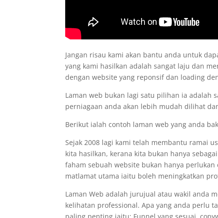
Jangan risau kami akan bantu anda untuk d
yang kami hasilkan adalah sangat laju dan me
dengan website yang reponsif dan loading d
Laman web bukan lagi satu pilihan ia adalah 
perniagaan anda akan lebih mudah dilihat dan
Berikut ialah contoh laman web yang anda ba
Sejak 2008 lagi kami telah membantu ramai 
kita hasilkan, kerana kita bukan hanya sebaga
faham sebuah website bukan hanya perlukan de
matlamat utama iaitu boleh meningkatkan prof
Laman Web adalah jurujual atau wakil anda 
kelihatan professional. Apa yang anda perlu 
paling penting iaitu: Funnel yang sesuai, co