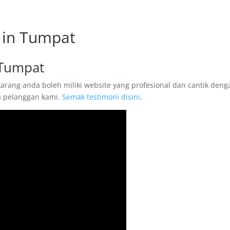
 in Tumpat
 Tumpat
rang anda boleh miliki website yang profesional dan cantik deng
ta pelanggan kami.
Semak testimoni disini
.