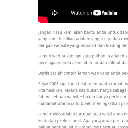
Jangan risau kami akan bantu anda untuk d
yang kami hasilkan adalah sangat laju dan me
dengan website yang reponsif dan loading d
Laman web bukan lagi satu pilihan ia adalah 
perniagaan anda akan lebih mudah dilihat dan
Berikut ialah contoh laman web yang anda ba
Sejak 2008 lagi kami telah membantu ramai 
kita hasilkan, kerana kita bukan hanya sebaga
faham sebuah website bukan hanya perlukan de
matlamat utama iaitu boleh meningkatkan prof
Laman Web adalah jurujual atau wakil anda 
kelihatan professional. Apa yang anda perlu 
paling penting iaitu: Funnel yang sesuai, co