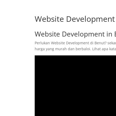
Website Development 
Website Development in 
Perlukan Website Development di Benut? sekar
harga yang murah dan berbaloi. Lihat apa ka