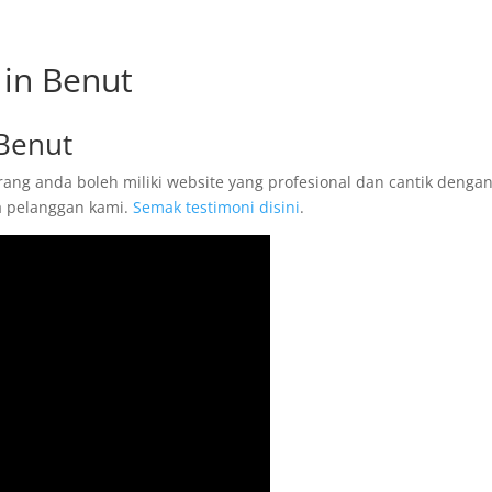
in Benut
Benut
ang anda boleh miliki website yang profesional dan cantik denga
ta pelanggan kami.
Semak testimoni disini
.