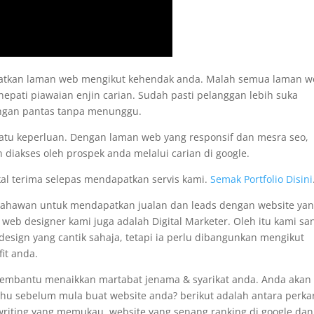
apatkan laman web mengikut kehendak anda. Malah semua laman 
nepati piawaian enjin carian. Sudah pasti pelanggan lebih suka
engan pantas tanpa menunggu.
satu keperluan. Dengan laman web yang responsif dan mesra seo,
 diakses oleh prospek anda melalui carian di google.
kal terima selepas mendapatkan servis kami.
Semak Portfolio Disini
usahawan untuk mendapatkan jualan dan leads dengan website ya
i web designer kami juga adalah Digital Marketer. Oleh itu kami sa
sign yang cantik sahaja, tetapi ia perlu dibangunkan mengikut
it anda.
membantu menaikkan martabat jenama & syarikat anda. Anda akan
tahu sebelum mula buat website anda? berikut adalah antara perka
pywriting yang memukau, website yang senang ranking di google dan