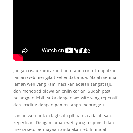
Jangan risau kami akan bantu anda untuk dapatkan
laman web mengikut kehendak anda. Malah semua
laman web yang kami hasilkan adalah sangat laju
dan menepati piawaian enjin carian. Sudah pasti
pelanggan lebih suka dengan website yang reponsif
dan loading dengan pantas tanpa menunggu.
Laman web bukan lagi satu pilihan ia adalah satu
keperluan. Dengan laman web yang responsif dan
mesra seo, perniagaan anda akan lebih mudah