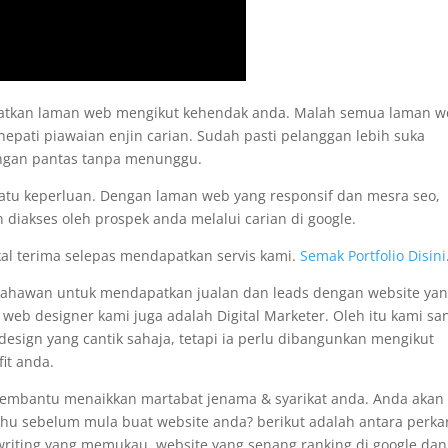
apatkan laman web mengikut kehendak anda. Malah semua laman 
nepati piawaian enjin carian. Sudah pasti pelanggan lebih suka
engan pantas tanpa menunggu.
satu keperluan. Dengan laman web yang responsif dan mesra seo,
 diakses oleh prospek anda melalui carian di google.
kal terima selepas mendapatkan servis kami.
Semak Portfolio Disini
usahawan untuk mendapatkan jualan dan leads dengan website ya
i web designer kami juga adalah Digital Marketer. Oleh itu kami sa
sign yang cantik sahaja, tetapi ia perlu dibangunkan mengikut
it anda.
membantu menaikkan martabat jenama & syarikat anda. Anda akan
tahu sebelum mula buat website anda? berikut adalah antara perka
pywriting yang memukau, website yang senang ranking di google dan