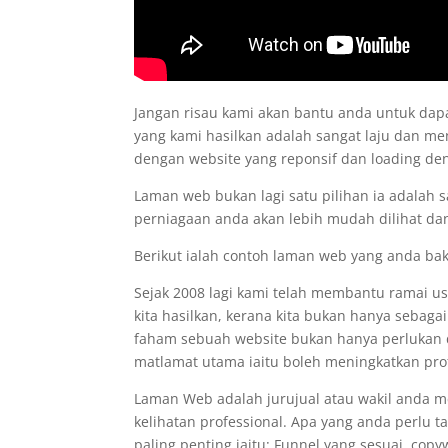
Jangan risau kami akan bantu anda untuk d
yang kami hasilkan adalah sangat laju dan me
dengan website yang reponsif dan loading d
Laman web bukan lagi satu pilihan ia adalah 
perniagaan anda akan lebih mudah dilihat dan
Berikut ialah contoh laman web yang anda ba
Sejak 2008 lagi kami telah membantu ramai 
kita hasilkan, kerana kita bukan hanya sebaga
faham sebuah website bukan hanya perlukan de
matlamat utama iaitu boleh meningkatkan prof
Laman Web adalah jurujual atau wakil anda 
kelihatan professional. Apa yang anda perlu 
paling penting iaitu: Funnel yang sesuai, co