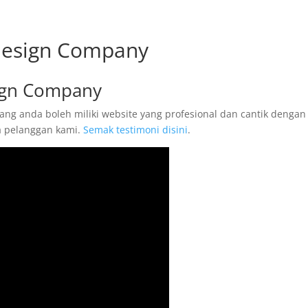
Design Company
ign Company
ang anda boleh miliki website yang profesional dan cantik dengan
ta pelanggan kami.
Semak testimoni disini
.