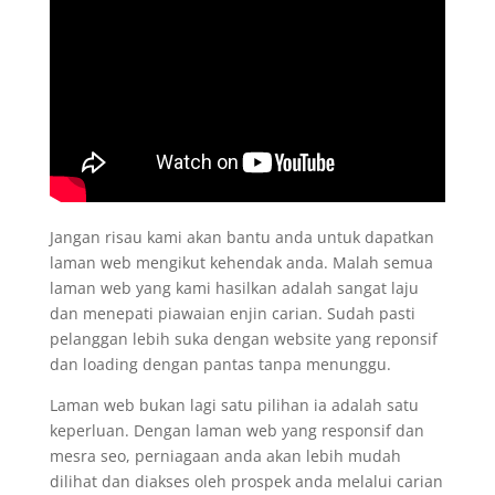
Jangan risau kami akan bantu anda untuk dapatkan
laman web mengikut kehendak anda. Malah semua
laman web yang kami hasilkan adalah sangat laju
dan menepati piawaian enjin carian. Sudah pasti
pelanggan lebih suka dengan website yang reponsif
dan loading dengan pantas tanpa menunggu.
Laman web bukan lagi satu pilihan ia adalah satu
keperluan. Dengan laman web yang responsif dan
mesra seo, perniagaan anda akan lebih mudah
dilihat dan diakses oleh prospek anda melalui carian