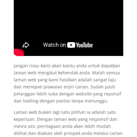
Jangan risau kami akan bantu anda untuk dapatkan
laman web mengikut kehendak anda. Malah semua
laman web yang kami hasilkan adalah sangat laju
dan menepati piawaian enjin carian. Sudah pasti
pelanggan lebih suka dengan website yang reponsif
dan loading dengan pantas tanpa menunggu.
Laman web bukan lagi satu pilihan ia adalah satu
keperluan. Dengan laman web yang responsif dan
mesra seo, perniagaan anda akan lebih mudah
dilihat dan diakses oleh prospek anda melalui carian