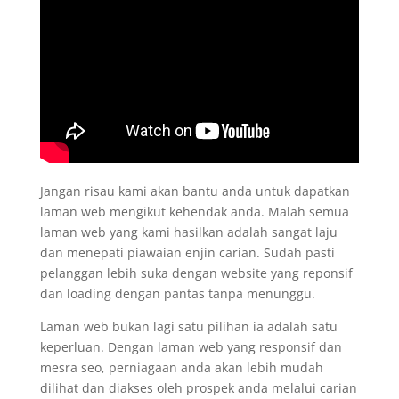
Jangan risau kami akan bantu anda untuk dapatkan
laman web mengikut kehendak anda. Malah semua
laman web yang kami hasilkan adalah sangat laju
dan menepati piawaian enjin carian. Sudah pasti
pelanggan lebih suka dengan website yang reponsif
dan loading dengan pantas tanpa menunggu.
Laman web bukan lagi satu pilihan ia adalah satu
keperluan. Dengan laman web yang responsif dan
mesra seo, perniagaan anda akan lebih mudah
dilihat dan diakses oleh prospek anda melalui carian