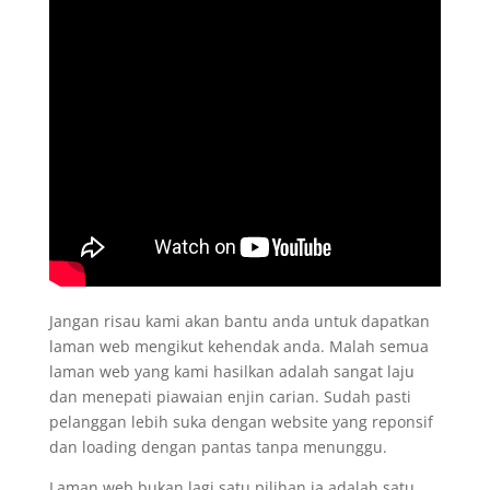
Jangan risau kami akan bantu anda untuk dapatkan
laman web mengikut kehendak anda. Malah semua
laman web yang kami hasilkan adalah sangat laju
dan menepati piawaian enjin carian. Sudah pasti
pelanggan lebih suka dengan website yang reponsif
dan loading dengan pantas tanpa menunggu.
Laman web bukan lagi satu pilihan ia adalah satu