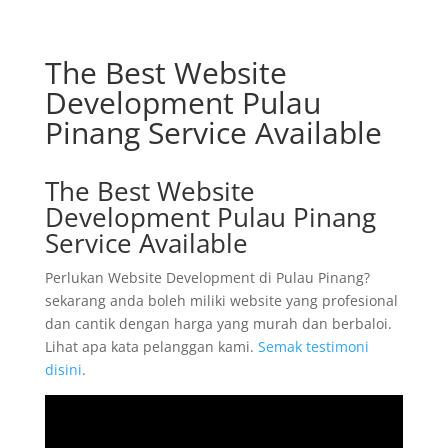
The Best Website
Development Pulau
Pinang Service Available
The Best Website
Development Pulau Pinang
Service Available
Perlukan Website Development di Pulau Pinang?
sekarang anda boleh miliki website yang profesional
dan cantik dengan harga yang murah dan berbaloi.
Lihat apa kata pelanggan kami.
Semak testimoni
disini
.