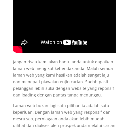
Jangan risau kami akan bantu anda untuk dapatkan
laman web mengikut kehendak anda. Malah semua
laman web yang kami hasilkan adalah sangat laju
dan menepati piawaian enjin carian. Sudah pasti
pelanggan lebih suka dengan website yang reponsif
dan loading dengan pantas tanpa menunggu.
Laman web bukan lagi satu pilihan ia adalah satu
keperluan. Dengan laman web yang responsif dan
mesra seo, perniagaan anda akan lebih mudah
dilihat dan diakses oleh prospek anda melalui carian