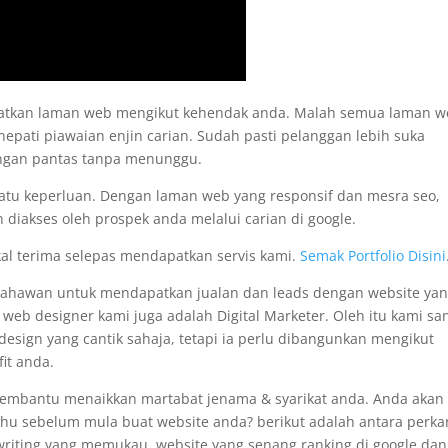
apatkan laman web mengikut kehendak anda. Malah semua laman 
nepati piawaian enjin carian. Sudah pasti pelanggan lebih suka
engan pantas tanpa menunggu.
satu keperluan. Dengan laman web yang responsif dan mesra seo,
 diakses oleh prospek anda melalui carian di google.
kal terima selepas mendapatkan servis kami.
Semak Portfolio Disini
usahawan untuk mendapatkan jualan dan leads dengan website ya
i web designer kami juga adalah Digital Marketer. Oleh itu kami sa
sign yang cantik sahaja, tetapi ia perlu dibangunkan mengikut
it anda.
membantu menaikkan martabat jenama & syarikat anda. Anda akan
tahu sebelum mula buat website anda? berikut adalah antara perka
pywriting yang memukau, website yang senang ranking di google dan