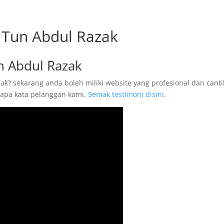
 Tun Abdul Razak
n Abdul Razak
k? sekarang anda boleh miliki website yang profesional dan canti
 apa kata pelanggan kami.
Semak testimoni disini
.