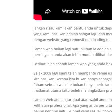
Jangan risau kami akan bantu anda untuk d
yang kami hasilkan adalah sangat laju dan me
dengan website yang reponsif dan loading d
Laman web bukan lagi satu pilihan ia adalah 
perniagaan anda akan lebih mudah dilihat dan
Berikut ialah contoh laman web yang anda ba
Sejak 2008 lagi kami telah membantu ramai 
kita hasilkan, kerana kita bukan hanya sebaga
faham sebuah website bukan hanya perlukan de
matlamat utama iaitu boleh meningkatkan prof
Laman Web adalah jurujual atau wakil anda 
kelihatan professional. Apa yang anda perlu 
paling penting iaitu: Funnel yang sesuai, co