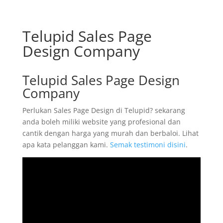
Telupid Sales Page
Design Company
Telupid Sales Page Design
Company
Perlukan Sales Page Design di Telupid? sekarang
anda boleh miliki website yang profesional dan
cantik dengan harga yang murah dan berbaloi. Lihat
apa kata pelanggan kami.
Semak testimoni disini
.