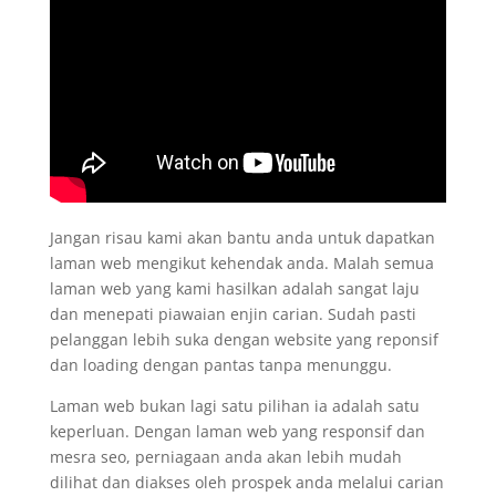
Jangan risau kami akan bantu anda untuk dapatkan
laman web mengikut kehendak anda. Malah semua
laman web yang kami hasilkan adalah sangat laju
dan menepati piawaian enjin carian. Sudah pasti
pelanggan lebih suka dengan website yang reponsif
dan loading dengan pantas tanpa menunggu.
Laman web bukan lagi satu pilihan ia adalah satu
keperluan. Dengan laman web yang responsif dan
mesra seo, perniagaan anda akan lebih mudah
dilihat dan diakses oleh prospek anda melalui carian