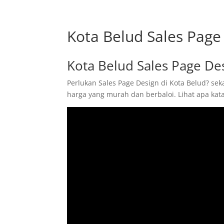
Kota Belud Sales Pag
Kota Belud Sales Page D
Perlukan Sales Page Design di Kota Belud? sek
harga yang murah dan berbaloi. Lihat apa ka