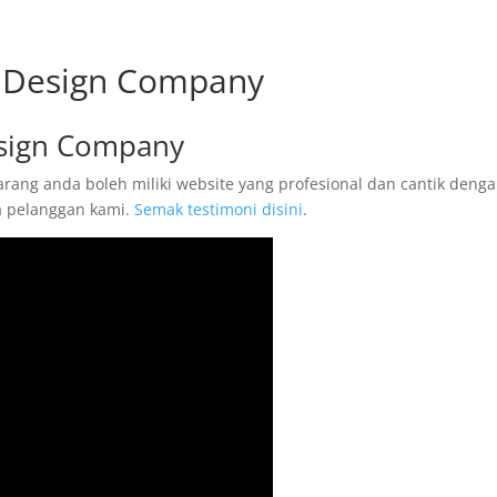
e Design Company
esign Company
arang anda boleh miliki website yang profesional dan cantik deng
ta pelanggan kami.
Semak testimoni disini
.