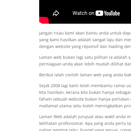
Jangan risau kami akan bantu anda untuk d
yang kami hasilkan adalah sangat laju dan me
dengan website yang reponsif dan loading d
Laman web bukan lagi satu pilihan ia adalah 
perniagaan anda akan lebih mudah dilihat dan
Berikut ialah contoh laman web yang anda ba
Sejak 2008 lagi kami telah membantu ramai 
kita hasilkan, kerana kita bukan hanya sebaga
faham sebuah website bukan hanya perlukan de
matlamat utama iaitu boleh meningkatkan prof
Laman Web adalah jurujual atau wakil anda 
kelihatan professional. Apa yang anda perlu 
paling penting iaitu: Funnel yang sesuai, co