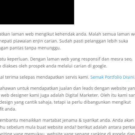
apatkan laman web mengikut kehendak anda. Malah semua laman 
nepati piawaian enjin carian. Sudah pasti pelanggan lebih suka
engan pantas tanpa menunggu.
satu keperluan. Dengan laman web yang responsif dan mesra seo,
 diakses oleh prospek anda melalui carian di google.
kal terima selepas mendapatkan servis kami.
Semak Portfolio Disini
usahawan untuk mendapatkan jualan dan leads dengan website ya
i web designer kami juga adalah Digital Marketer. Oleh itu kami sa
sign yang cantik sahaja, tetapi ia perlu dibangunkan mengikut
it anda.
membantu menaikkan martabat jenama & syarikat anda. Anda akan
tahu sebelum mula buat website anda? berikut adalah antara perka
pywriting yang memukau, website yang senang ranking di google dan