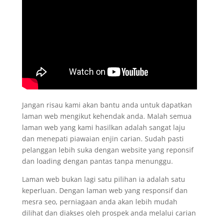
Jangan risau kami akan bantu anda untuk dapatkan
laman web mengikut kehendak anda. Malah semua
laman web yang kami hasilkan adalah sangat laju
dan menepati piawaian enjin carian. Sudah pasti
pelanggan lebih suka dengan website yang reponsif
dan loading dengan pantas tanpa menunggu.
Laman web bukan lagi satu pilihan ia adalah satu
keperluan. Dengan laman web yang responsif dan
mesra seo, perniagaan anda akan lebih mudah
dilihat dan diakses oleh prospek anda melalui carian