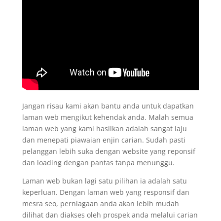
Jangan risau kami akan bantu anda untuk dapatkan
laman web mengikut kehendak anda. Malah semua
laman web yang kami hasilkan adalah sangat laju
dan menepati piawaian enjin carian. Sudah pasti
pelanggan lebih suka dengan website yang reponsif
dan loading dengan pantas tanpa menunggu.
Laman web bukan lagi satu pilihan ia adalah satu
keperluan. Dengan laman web yang responsif dan
mesra seo, perniagaan anda akan lebih mudah
dilihat dan diakses oleh prospek anda melalui carian