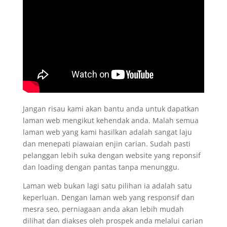
Jangan risau kami akan bantu anda untuk dapatkan
laman web mengikut kehendak anda. Malah semua
laman web yang kami hasilkan adalah sangat laju
dan menepati piawaian enjin carian. Sudah pasti
pelanggan lebih suka dengan website yang reponsif
dan loading dengan pantas tanpa menunggu.
Laman web bukan lagi satu pilihan ia adalah satu
keperluan. Dengan laman web yang responsif dan
mesra seo, perniagaan anda akan lebih mudah
dilihat dan diakses oleh prospek anda melalui carian