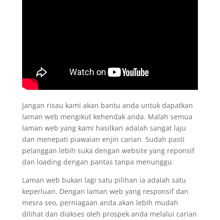
Jangan risau kami akan bantu anda untuk dapatkan
laman web mengikut kehendak anda. Malah semua
laman web yang kami hasilkan adalah sangat laju
dan menepati piawaian enjin carian. Sudah pasti
pelanggan lebih suka dengan website yang reponsif
dan loading dengan pantas tanpa menunggu.
Laman web bukan lagi satu pilihan ia adalah satu
keperluan. Dengan laman web yang responsif dan
mesra seo, perniagaan anda akan lebih mudah
dilihat dan diakses oleh prospek anda melalui carian