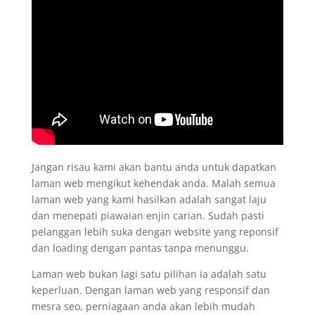
Jangan risau kami akan bantu anda untuk dapatkan
laman web mengikut kehendak anda. Malah semua
laman web yang kami hasilkan adalah sangat laju
dan menepati piawaian enjin carian. Sudah pasti
pelanggan lebih suka dengan website yang reponsif
dan loading dengan pantas tanpa menunggu.
Laman web bukan lagi satu pilihan ia adalah satu
keperluan. Dengan laman web yang responsif dan
mesra seo, perniagaan anda akan lebih mudah