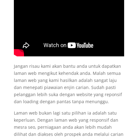
Jangan risau kami akan bantu anda untuk dapatkan
laman web mengikut kehendak anda. Malah semua
laman web yang kami hasilkan adalah sangat laju
dan menepati piawaian enjin carian. Sudah pasti
pelanggan lebih suka dengan website yang reponsif
dan loading dengan pantas tanpa menunggu.
Laman web bukan lagi satu pilihan ia adalah satu
keperluan. Dengan laman web yang responsif dan
mesra seo, perniagaan anda akan lebih mudah
dilihat dan diakses oleh prospek anda melalui carian