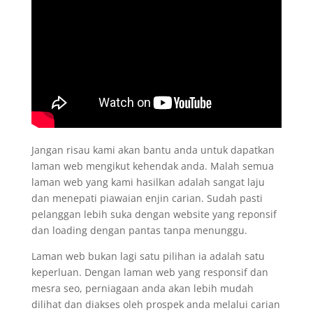
Jangan risau kami akan bantu anda untuk dapatkan
laman web mengikut kehendak anda. Malah semua
laman web yang kami hasilkan adalah sangat laju
dan menepati piawaian enjin carian. Sudah pasti
pelanggan lebih suka dengan website yang reponsif
dan loading dengan pantas tanpa menunggu.
Laman web bukan lagi satu pilihan ia adalah satu
keperluan. Dengan laman web yang responsif dan
mesra seo, perniagaan anda akan lebih mudah
dilihat dan diakses oleh prospek anda melalui carian