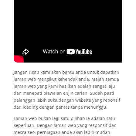
Jangan risau kami akan bantu anda untuk dapatkan
laman web mengikut kehendak anda. Malah semua
laman web yang kami hasilkan adalah sangat laju
dan menepati piawaian enjin carian. Sudah pasti
pelanggan lebih suka dengan website yang reponsif
dan loading dengan pantas tanpa menunggu.
Laman web bukan lagi satu pilihan ia adalah satu
keperluan. Dengan laman web yang responsif dan
mesra seo, perniagaan anda akan lebih mudah