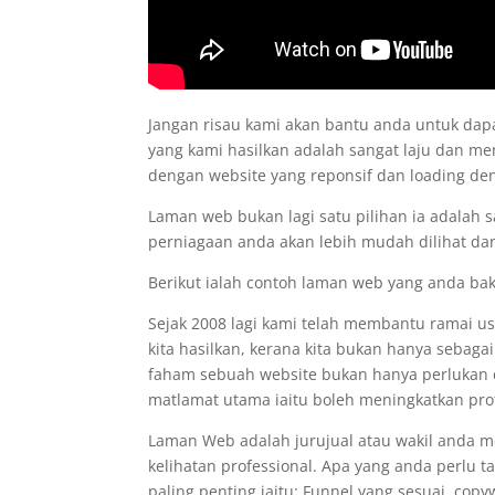
Jangan risau kami akan bantu anda untuk d
yang kami hasilkan adalah sangat laju dan me
dengan website yang reponsif dan loading d
Laman web bukan lagi satu pilihan ia adalah 
perniagaan anda akan lebih mudah dilihat dan
Berikut ialah contoh laman web yang anda ba
Sejak 2008 lagi kami telah membantu ramai 
kita hasilkan, kerana kita bukan hanya sebaga
faham sebuah website bukan hanya perlukan de
matlamat utama iaitu boleh meningkatkan prof
Laman Web adalah jurujual atau wakil anda 
kelihatan professional. Apa yang anda perlu 
paling penting iaitu: Funnel yang sesuai, co