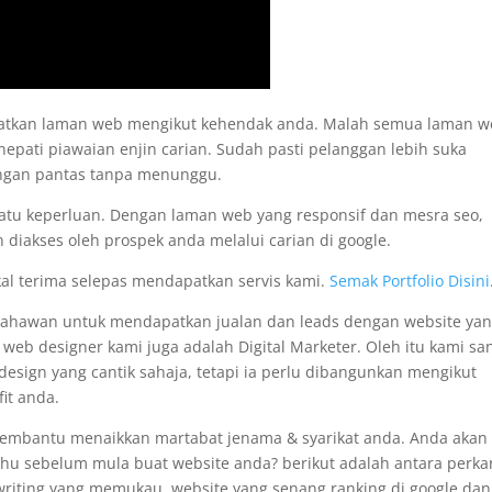
apatkan laman web mengikut kehendak anda. Malah semua laman 
nepati piawaian enjin carian. Sudah pasti pelanggan lebih suka
engan pantas tanpa menunggu.
satu keperluan. Dengan laman web yang responsif dan mesra seo,
 diakses oleh prospek anda melalui carian di google.
kal terima selepas mendapatkan servis kami.
Semak Portfolio Disini
usahawan untuk mendapatkan jualan dan leads dengan website ya
i web designer kami juga adalah Digital Marketer. Oleh itu kami sa
sign yang cantik sahaja, tetapi ia perlu dibangunkan mengikut
it anda.
membantu menaikkan martabat jenama & syarikat anda. Anda akan
tahu sebelum mula buat website anda? berikut adalah antara perka
pywriting yang memukau, website yang senang ranking di google dan