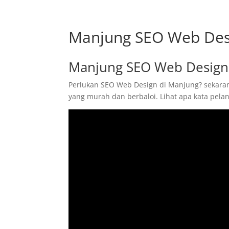
Manjung SEO Web De
Manjung SEO Web Desig
Perlukan SEO Web Design di Manjung? sekarang
yang murah dan berbaloi. Lihat apa kata pel