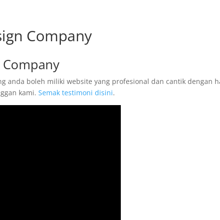
sign Company
n Company
 anda boleh miliki website yang profesional dan cantik dengan h
anggan kami.
Semak testimoni disini
.