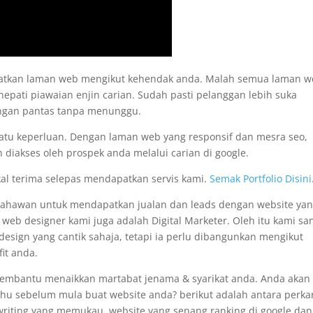
apatkan laman web mengikut kehendak anda. Malah semua laman 
nepati piawaian enjin carian. Sudah pasti pelanggan lebih suka
engan pantas tanpa menunggu.
satu keperluan. Dengan laman web yang responsif dan mesra seo,
 diakses oleh prospek anda melalui carian di google.
kal terima selepas mendapatkan servis kami.
Semak Portfolio Disini
usahawan untuk mendapatkan jualan dan leads dengan website ya
i web designer kami juga adalah Digital Marketer. Oleh itu kami sa
sign yang cantik sahaja, tetapi ia perlu dibangunkan mengikut
it anda.
membantu menaikkan martabat jenama & syarikat anda. Anda akan
tahu sebelum mula buat website anda? berikut adalah antara perka
pywriting yang memukau, website yang senang ranking di google dan