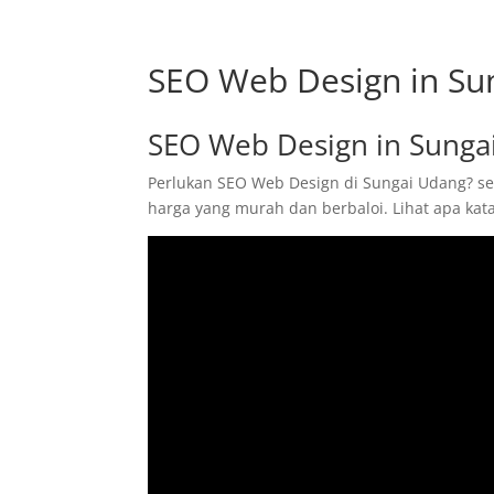
SEO Web Design in Su
SEO Web Design in Sunga
Perlukan SEO Web Design di Sungai Udang? sek
harga yang murah dan berbaloi. Lihat apa ka