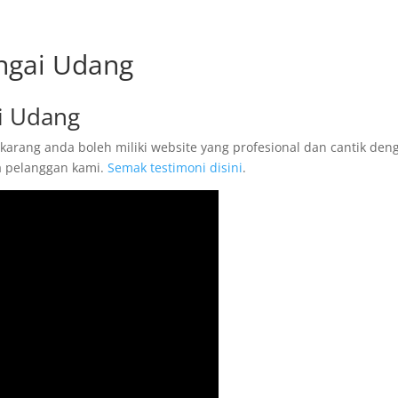
ngai Udang
i Udang
arang anda boleh miliki website yang profesional dan cantik den
ta pelanggan kami.
Semak testimoni disini
.