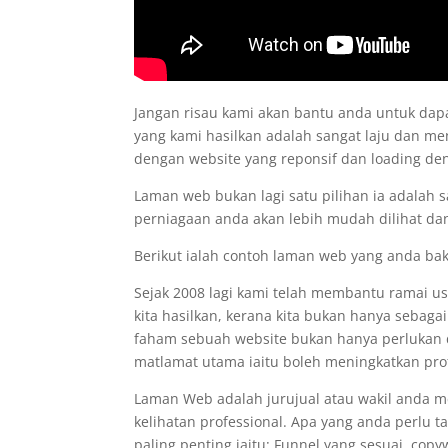
Jangan risau kami akan bantu anda untuk d
yang kami hasilkan adalah sangat laju dan me
dengan website yang reponsif dan loading d
Laman web bukan lagi satu pilihan ia adalah 
perniagaan anda akan lebih mudah dilihat dan
Berikut ialah contoh laman web yang anda ba
Sejak 2008 lagi kami telah membantu ramai 
kita hasilkan, kerana kita bukan hanya sebaga
faham sebuah website bukan hanya perlukan de
matlamat utama iaitu boleh meningkatkan prof
Laman Web adalah jurujual atau wakil anda 
kelihatan professional. Apa yang anda perlu 
paling penting iaitu: Funnel yang sesuai, co