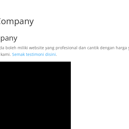
 Company
mpany
a boleh miliki website yang profesional dan cantik dengan harga
 kami.
Semak testimoni disini
.