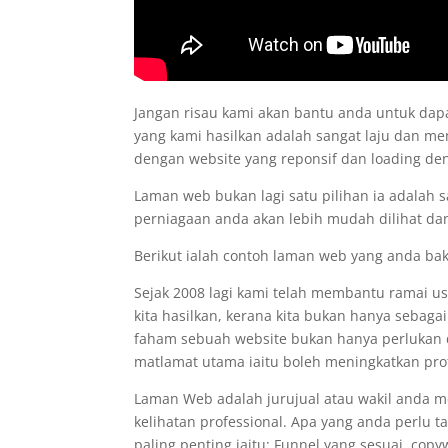
Jangan risau kami akan bantu anda untuk d
yang kami hasilkan adalah sangat laju dan me
dengan website yang reponsif dan loading d
Laman web bukan lagi satu pilihan ia adalah 
perniagaan anda akan lebih mudah dilihat dan
Berikut ialah contoh laman web yang anda ba
Sejak 2008 lagi kami telah membantu ramai 
kita hasilkan, kerana kita bukan hanya sebaga
faham sebuah website bukan hanya perlukan de
matlamat utama iaitu boleh meningkatkan prof
Laman Web adalah jurujual atau wakil anda 
kelihatan professional. Apa yang anda perlu 
paling penting iaitu: Funnel yang sesuai, co