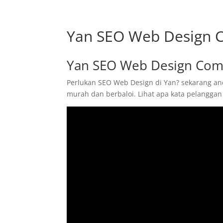
Yan SEO Web Design
Yan SEO Web Design Co
Perlukan SEO Web Design di Yan? sekarang and
murah dan berbaloi. Lihat apa kata pelanggan