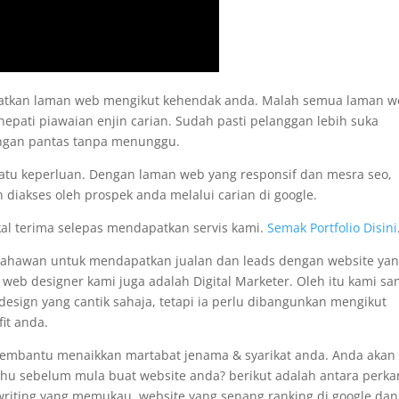
apatkan laman web mengikut kehendak anda. Malah semua laman 
nepati piawaian enjin carian. Sudah pasti pelanggan lebih suka
engan pantas tanpa menunggu.
satu keperluan. Dengan laman web yang responsif dan mesra seo,
 diakses oleh prospek anda melalui carian di google.
kal terima selepas mendapatkan servis kami.
Semak Portfolio Disini
usahawan untuk mendapatkan jualan dan leads dengan website ya
i web designer kami juga adalah Digital Marketer. Oleh itu kami sa
sign yang cantik sahaja, tetapi ia perlu dibangunkan mengikut
it anda.
membantu menaikkan martabat jenama & syarikat anda. Anda akan
tahu sebelum mula buat website anda? berikut adalah antara perka
pywriting yang memukau, website yang senang ranking di google dan