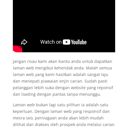
Jangan risau kami akan bantu anda untuk dapatkan
laman web mengikut kehendak anda. Malah semua
laman web yang kami hasilkan adalah sangat laju
dan menepati piawaian enjin carian. Sudah pasti
pelanggan lebih suka dengan website yang reponsif
dan loading dengan pantas tanpa menunggu.
Laman web bukan lagi satu pilihan ia adalah satu
keperluan. Dengan laman web yang responsif dan
mesra seo, perniagaan anda akan lebih mudah
dilihat dan diakses oleh prospek anda melalui carian