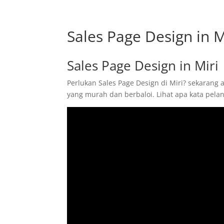
Sales Page Design in M
Sales Page Design in Miri
Perlukan Sales Page Design di Miri? sekarang 
yang murah dan berbaloi. Lihat apa kata pel