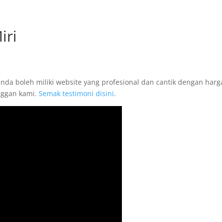
iri
anda boleh miliki website yang profesional dan cantik dengan harg
anggan kami.
Semak testimoni disini
.