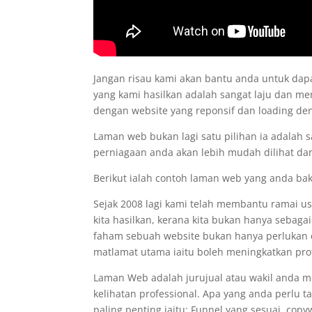
Jangan risau kami akan bantu anda untuk d
yang kami hasilkan adalah sangat laju dan me
dengan website yang reponsif dan loading d
Laman web bukan lagi satu pilihan ia adalah 
perniagaan anda akan lebih mudah dilihat dan
Berikut ialah contoh laman web yang anda ba
Sejak 2008 lagi kami telah membantu ramai 
kita hasilkan, kerana kita bukan hanya sebaga
faham sebuah website bukan hanya perlukan de
matlamat utama iaitu boleh meningkatkan prof
Laman Web adalah jurujual atau wakil anda 
kelihatan professional. Apa yang anda perlu 
paling penting iaitu: Funnel yang sesuai, co