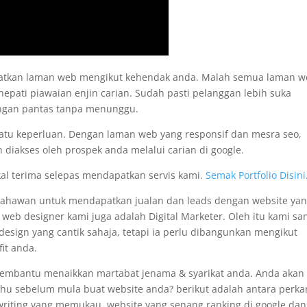
apatkan laman web mengikut kehendak anda. Malah semua laman 
nepati piawaian enjin carian. Sudah pasti pelanggan lebih suka
engan pantas tanpa menunggu.
satu keperluan. Dengan laman web yang responsif dan mesra seo,
 diakses oleh prospek anda melalui carian di google.
kal terima selepas mendapatkan servis kami.
Semak Portfolio Disini
usahawan untuk mendapatkan jualan dan leads dengan website ya
i web designer kami juga adalah Digital Marketer. Oleh itu kami sa
sign yang cantik sahaja, tetapi ia perlu dibangunkan mengikut
it anda.
membantu menaikkan martabat jenama & syarikat anda. Anda akan
tahu sebelum mula buat website anda? berikut adalah antara perka
pywriting yang memukau, website yang senang ranking di google dan