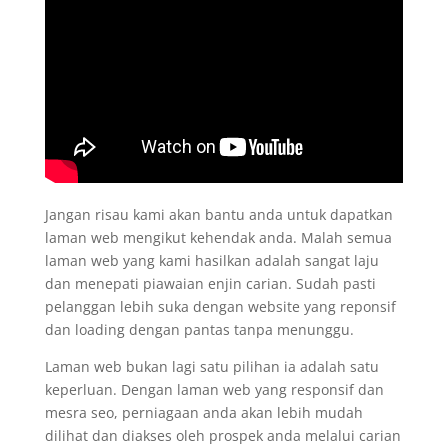
Jangan risau kami akan bantu anda untuk dapatkan
laman web mengikut kehendak anda. Malah semua
laman web yang kami hasilkan adalah sangat laju
dan menepati piawaian enjin carian. Sudah pasti
pelanggan lebih suka dengan website yang reponsif
dan loading dengan pantas tanpa menunggu.
Laman web bukan lagi satu pilihan ia adalah satu
keperluan. Dengan laman web yang responsif dan
mesra seo, perniagaan anda akan lebih mudah
dilihat dan diakses oleh prospek anda melalui carian