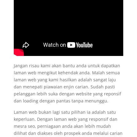
Jangan risau kami akan bantu anda untuk dapatkan
laman web mengikut kehendak anda. Malah semua
laman web yang kami hasilkan adalah sangat laju
dan menepati piawaian enjin carian. Sudah pasti
pelanggan lebih suka dengan website yang reponsif
dan loading dengan pantas tanpa menunggu.
Laman web bukan lagi satu pilihan ia adalah satu
keperluan. Dengan laman web yang responsif dan
mesra seo, perniagaan anda akan lebih mudah
dilihat dan diakses oleh prospek anda melalui carian