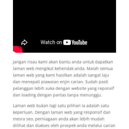
Jangan risau kami akan bantu anda untuk dapatkan
laman web mengikut kehendak anda. Malah semua
laman web yang kami hasilkan adalah sangat laju
dan menepati piawaian enjin carian. Sudah pasti
pelanggan lebih suka dengan website yang reponsif
dan loading dengan pantas tanpa menunggu.
Laman web bukan lagi satu pilihan ia adalah satu
keperluan. Dengan laman web yang responsif dan
mesra seo, perniagaan anda akan lebih mudah
dilihat dan diakses oleh prospek anda melalui carian