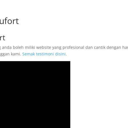
ufort
rt
g anda boleh miliki website yang profesional dan cantik dengan ha
anggan kami.
Semak testimoni disini
.