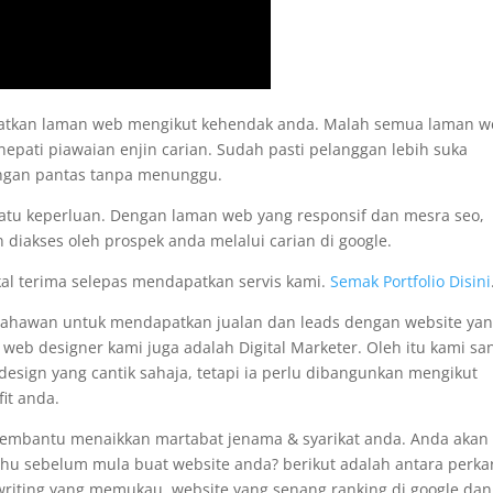
apatkan laman web mengikut kehendak anda. Malah semua laman 
nepati piawaian enjin carian. Sudah pasti pelanggan lebih suka
engan pantas tanpa menunggu.
satu keperluan. Dengan laman web yang responsif dan mesra seo,
 diakses oleh prospek anda melalui carian di google.
kal terima selepas mendapatkan servis kami.
Semak Portfolio Disini
usahawan untuk mendapatkan jualan dan leads dengan website ya
i web designer kami juga adalah Digital Marketer. Oleh itu kami sa
sign yang cantik sahaja, tetapi ia perlu dibangunkan mengikut
it anda.
membantu menaikkan martabat jenama & syarikat anda. Anda akan
tahu sebelum mula buat website anda? berikut adalah antara perka
pywriting yang memukau, website yang senang ranking di google dan