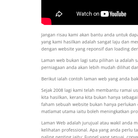
Jangan risau kami akan bantu anda untuk d
yang kami hasilkan adalah sangat laju dan me
dengan website yang reponsif dan loading d
Laman web bukan lagi satu pilihan ia adalah 
perniagaan anda akan lebih mudah dilihat dan
Berikut ialah contoh laman web yang anda ba
Sejak 2008 lagi kami telah membantu ramai 
kita hasilkan, kerana kita bukan hanya sebaga
faham sebuah website bukan hanya perlukan de
matlamat utama iaitu boleh meningkatkan prof
Laman Web adalah jurujual atau wakil anda 
kelihatan professional. Apa yang anda perlu 
paling penting iaitu: Funnel yang sesuai, co