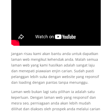
Jangan risau kami akan bantu anda untuk dapatkan
laman web mengikut kehendak anda. Malah semua
laman web yang kami hasilkan adalah sangat laju
dan menepati piawaian enjin carian. Sudah pasti
pelanggan lebih suka dengan website yang reponsif
dan loading dengan pantas tanpa menunggu.
Laman web bukan lagi satu pilihan ia adalah satu
keperluan. Dengan laman web yang responsif dan
mesra seo, perniagaan anda akan lebih mudah
dilihat dan diakses oleh prospek anda melalui carian