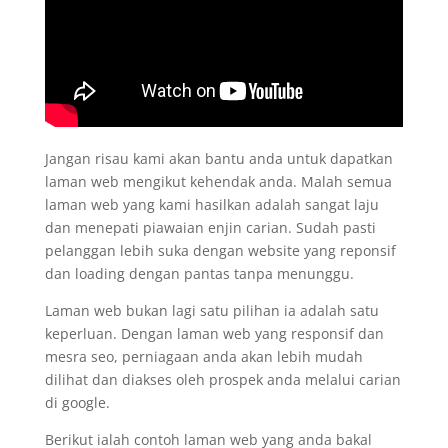
Jangan risau kami akan bantu anda untuk dapatkan
laman web mengikut kehendak anda. Malah semua
laman web yang kami hasilkan adalah sangat laju
dan menepati piawaian enjin carian. Sudah pasti
pelanggan lebih suka dengan website yang reponsif
dan loading dengan pantas tanpa menunggu.
Laman web bukan lagi satu pilihan ia adalah satu
keperluan. Dengan laman web yang responsif dan
mesra seo, perniagaan anda akan lebih mudah
dilihat dan diakses oleh prospek anda melalui carian
di google.
Berikut ialah contoh laman web yang anda bakal