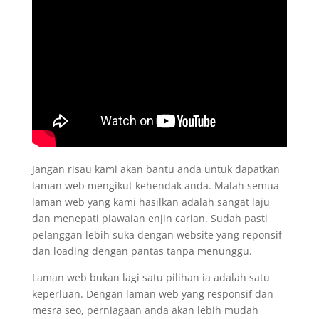
Jangan risau kami akan bantu anda untuk dapatkan
laman web mengikut kehendak anda. Malah semua
laman web yang kami hasilkan adalah sangat laju
dan menepati piawaian enjin carian. Sudah pasti
pelanggan lebih suka dengan website yang reponsif
dan loading dengan pantas tanpa menunggu.
Laman web bukan lagi satu pilihan ia adalah satu
keperluan. Dengan laman web yang responsif dan
mesra seo, perniagaan anda akan lebih mudah