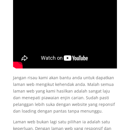
Jangan risau kami akan bantu anda untuk dapatkan
laman web mengikut kehendak anda. Malah semua
laman web yang kami hasilkan adalah sangat laju
dan menepati piawaian enjin carian. Sudah pasti
pelanggan lebih suka dengan website yang reponsif
dan loading dengan pantas tanpa menunggu.
Laman web bukan lagi satu pilihan ia adalah satu
keperluan. Dengan laman web yang responsif dan