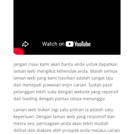
Jangan risau kami akan bantu anda untuk dapatkan
laman web mengikut kehendak anda. Malah semua
laman web yang kami hasilkan adalah sangat laju
dan menepati piawaian enjin carian. Sudah pasti
pelanggan lebih suka dengan website yang reponsif
dan loading dengan pantas tanpa menunggu.
Laman web bukan lagi satu pilihan ia adalah satu
keperluan. Dengan laman web yang responsif dan
mesra seo, perniagaan anda akan lebih mudah
dilihat dan diakses oleh prospek anda melalui carian