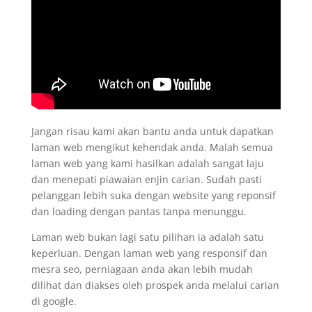
Jangan risau kami akan bantu anda untuk dapatkan
laman web mengikut kehendak anda. Malah semua
laman web yang kami hasilkan adalah sangat laju
dan menepati piawaian enjin carian. Sudah pasti
pelanggan lebih suka dengan website yang reponsif
dan loading dengan pantas tanpa menunggu.
Laman web bukan lagi satu pilihan ia adalah satu
keperluan. Dengan laman web yang responsif dan
mesra seo, perniagaan anda akan lebih mudah
dilihat dan diakses oleh prospek anda melalui carian
di google.