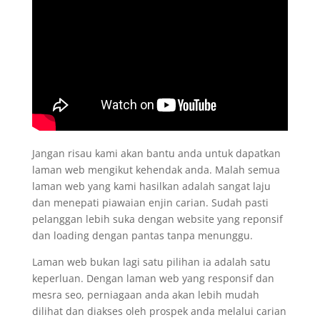
Jangan risau kami akan bantu anda untuk dapatkan
laman web mengikut kehendak anda. Malah semua
laman web yang kami hasilkan adalah sangat laju
dan menepati piawaian enjin carian. Sudah pasti
pelanggan lebih suka dengan website yang reponsif
dan loading dengan pantas tanpa menunggu.
Laman web bukan lagi satu pilihan ia adalah satu
keperluan. Dengan laman web yang responsif dan
mesra seo, perniagaan anda akan lebih mudah
dilihat dan diakses oleh prospek anda melalui carian