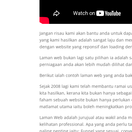
Jangan risau kami akan bantu anda untuk d
yang kami hasilkan adalah sangat laju dan me
dengan website yang reponsif dan loading d
Laman web bukan lagi satu pilihan ia adalah 
perniagaan anda akan lebih mudah dilihat dan
Berikut ialah contoh laman web yang anda ba
Sejak 2008 lagi kami telah membantu ramai 
kita hasilkan, kerana kita bukan hanya sebaga
faham sebuah website bukan hanya perlukan de
matlamat utama iaitu boleh meningkatkan prof
Laman Web adalah jurujual atau wakil anda 
kelihatan professional. Apa yang anda perlu 
paling penting iaitu: Funnel yang sesuai, co