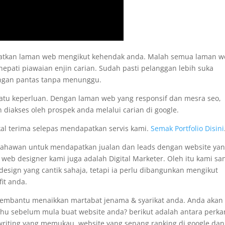
apatkan laman web mengikut kehendak anda. Malah semua laman 
nepati piawaian enjin carian. Sudah pasti pelanggan lebih suka
engan pantas tanpa menunggu.
satu keperluan. Dengan laman web yang responsif dan mesra seo,
 diakses oleh prospek anda melalui carian di google.
kal terima selepas mendapatkan servis kami.
Semak Portfolio Disini
usahawan untuk mendapatkan jualan dan leads dengan website ya
i web designer kami juga adalah Digital Marketer. Oleh itu kami sa
sign yang cantik sahaja, tetapi ia perlu dibangunkan mengikut
it anda.
membantu menaikkan martabat jenama & syarikat anda. Anda akan
tahu sebelum mula buat website anda? berikut adalah antara perka
pywriting yang memukau, website yang senang ranking di google dan