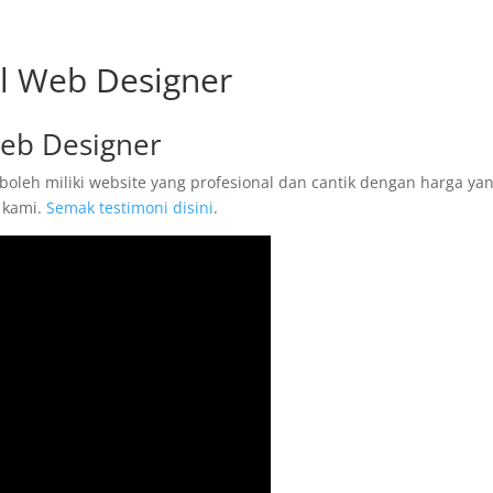
al Web Designer
Web Designer
boleh miliki website yang profesional dan cantik dengan harga ya
 kami.
Semak testimoni disini
.