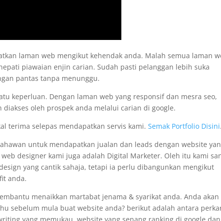
apatkan laman web mengikut kehendak anda. Malah semua laman 
nepati piawaian enjin carian. Sudah pasti pelanggan lebih suka
engan pantas tanpa menunggu.
satu keperluan. Dengan laman web yang responsif dan mesra seo,
 diakses oleh prospek anda melalui carian di google.
kal terima selepas mendapatkan servis kami.
Semak Portfolio Disini
usahawan untuk mendapatkan jualan dan leads dengan website ya
i web designer kami juga adalah Digital Marketer. Oleh itu kami sa
sign yang cantik sahaja, tetapi ia perlu dibangunkan mengikut
it anda.
membantu menaikkan martabat jenama & syarikat anda. Anda akan
tahu sebelum mula buat website anda? berikut adalah antara perka
pywriting yang memukau, website yang senang ranking di google dan