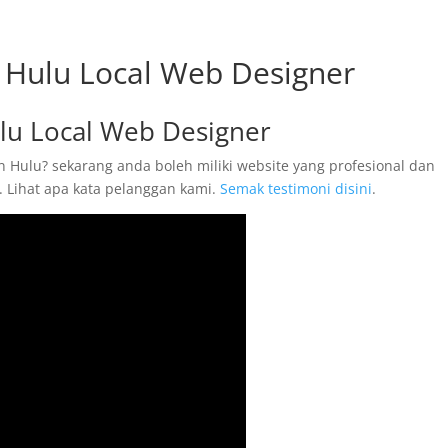
 Hulu Local Web Designer
lu Local Web Designer
 Hulu? sekarang anda boleh miliki website yang profesional dan
 Lihat apa kata pelanggan kami.
Semak testimoni disini
.