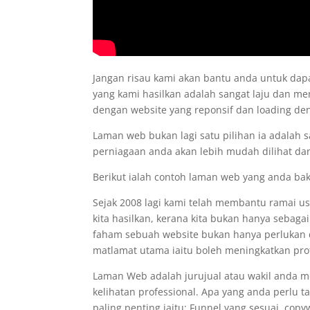
Jangan risau kami akan bantu anda untuk d
yang kami hasilkan adalah sangat laju dan me
dengan website yang reponsif dan loading d
Laman web bukan lagi satu pilihan ia adalah 
perniagaan anda akan lebih mudah dilihat dan
Berikut ialah contoh laman web yang anda ba
Sejak 2008 lagi kami telah membantu ramai 
kita hasilkan, kerana kita bukan hanya sebaga
faham sebuah website bukan hanya perlukan de
matlamat utama iaitu boleh meningkatkan prof
Laman Web adalah jurujual atau wakil anda 
kelihatan professional. Apa yang anda perlu 
paling penting iaitu: Funnel yang sesuai, co