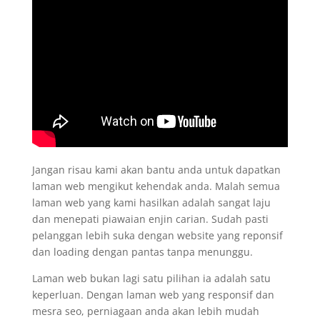
Jangan risau kami akan bantu anda untuk dapatkan
laman web mengikut kehendak anda. Malah semua
laman web yang kami hasilkan adalah sangat laju
dan menepati piawaian enjin carian. Sudah pasti
pelanggan lebih suka dengan website yang reponsif
dan loading dengan pantas tanpa menunggu.
Laman web bukan lagi satu pilihan ia adalah satu
keperluan. Dengan laman web yang responsif dan
mesra seo, perniagaan anda akan lebih mudah