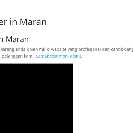
er in Maran
in Maran
karang anda boleh miliki website yang profesional dan cantik de
ta pelanggan kami.
Semak testimoni disini
.