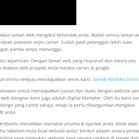
apatkan laman web mengikut kehendak anda. Malah semua laman 
nepati piawaian enjin carian. Sudah pasti pelanggan lebih suka
engan pantas tanpa menunggu.
satu keperluan. Dengan laman web yang responsif dan mesra seo,
 diakses oleh prospek anda melalui carian di google.
kal terima selepas mendapatkan servis kami.
Semak Portfolio Disini
usahawan untuk mendapatkan jualan dan leads dengan website ya
i web designer kami juga adalah Digital Marketer. Oleh itu kami sa
sign yang cantik sahaja, tetapi ia perlu dibangunkan mengikut
it anda.
membantu menaikkan martabat jenama & syarikat anda. Anda akan
tahu sebelum mula buat website anda? berikut adalah antara perka
pywriting yang memukau, website yang senang ranking di google dan