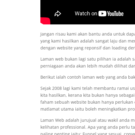
Jangan risau kami akan bantu anda untuk d
yang kami hasilkan adalah sangat laju dan me
dengan website yang reponsif dan loading d
Laman web bukan lagi satu pilihan ia adalah 
perniagaan anda akan lebih mudah dilihat dan
Berikut ialah contoh laman web yang anda ba
Sejak 2008 lagi kami telah membantu ramai 
kita hasilkan, kerana kita bukan hanya sebaga
faham sebuah website bukan hanya perlukan de
matlamat utama iaitu boleh meningkatkan prof
Laman Web adalah jurujual atau wakil anda 
kelihatan professional. Apa yang anda perlu 
paling penting iaitu: Funnel yang sesuai, co