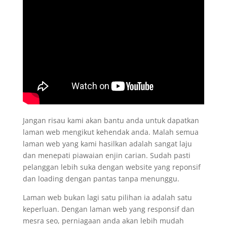
Jangan risau kami akan bantu anda untuk dapatkan
laman web mengikut kehendak anda. Malah semua
laman web yang kami hasilkan adalah sangat laju
dan menepati piawaian enjin carian. Sudah pasti
pelanggan lebih suka dengan website yang reponsif
dan loading dengan pantas tanpa menunggu.
Laman web bukan lagi satu pilihan ia adalah satu
keperluan. Dengan laman web yang responsif dan
mesra seo, perniagaan anda akan lebih mudah