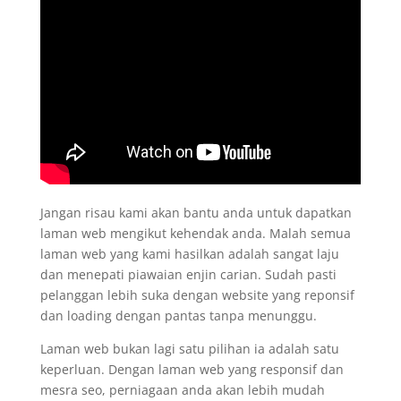
Jangan risau kami akan bantu anda untuk dapatkan
laman web mengikut kehendak anda. Malah semua
laman web yang kami hasilkan adalah sangat laju
dan menepati piawaian enjin carian. Sudah pasti
pelanggan lebih suka dengan website yang reponsif
dan loading dengan pantas tanpa menunggu.
Laman web bukan lagi satu pilihan ia adalah satu
keperluan. Dengan laman web yang responsif dan
mesra seo, perniagaan anda akan lebih mudah